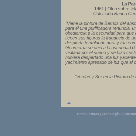
La Par
1961 | Oleo sobre tel
Colección Banco Cent
"Viene la pintura de Barrios del ab
para él una purificadora renuncia, 
obediencia a la oscuridad para que al
tienen sus figuras la fragancia de u
despierta temblando dura y fría con
Geometría se unió a la oscuridad de 
visitada por el sueño y se hizo cris
hubiera despertado una luz yacente
yacimiento apresado de luz que al d
"Verdad y Ser en la Pintura d
Home
|
Obras
|
Cronología
|
Curricu