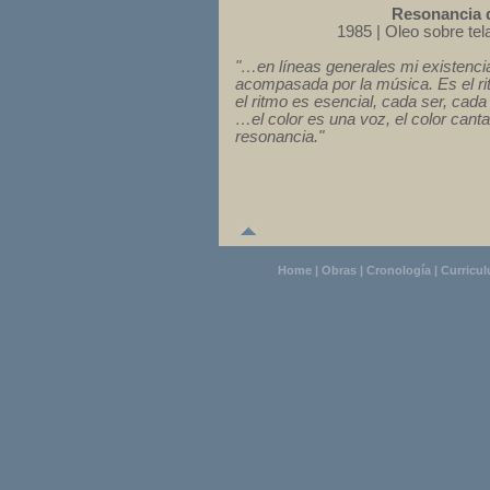
Resonancia 
1985 | Oleo sobre tel
"…en líneas generales mi existenc
acompasada por la música. Es el r
el ritmo es esencial, cada ser, cada
…el color es una voz, el color cant
resonancia."
Home
|
Obras
|
Cronología
|
Curricu