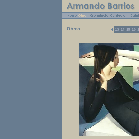
Obras
13
14
15
16