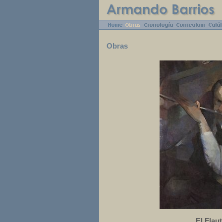
Obras
El Flaut