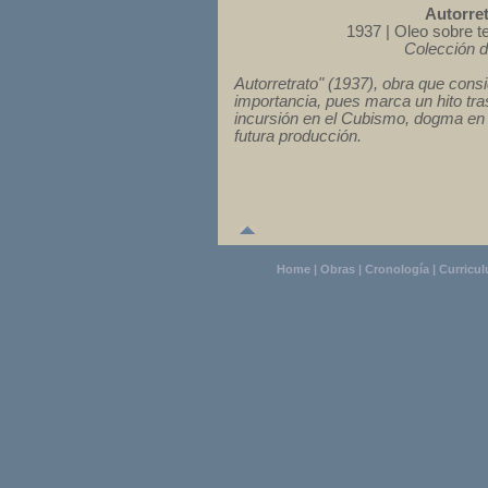
Autorret
1937 | Oleo sobre te
Colección d
Autorretrato" (1937), obra que consi
importancia, pues marca un hito tra
incursión en el Cubismo, dogma en 
futura producción.
Home
|
Obras
|
Cronología
|
Curricu