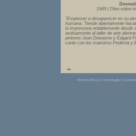
Desnud
1949 | Oleo sobre te
"Empiezan a desaparecer en su pintu
humana. Tiende abiertamente hacia 
lo impresiona notablemente desde su
asiduamente al taller de arte abstra
pintores Jean Dewasne y Edgard Pil
canto con los maestros Podesta y B
Home
|
Obras
|
Cronología
|
Curricu